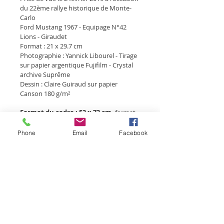
du 22ème rallye historique de Monte-
Carlo
Ford Mustang 1967 - Equipage N°42 
Lions - Giraudet
Format : 21 x 29.7 cm
Photographie : Yannick Libourel - Tirage 
sur papier argentique Fujifilm - Crystal 
archive Suprême
Dessin : Claire Guiraud sur papier 
Canson 180 g/m²
Format du cadre :
53 x 73 cm,
 format 
de l'oeuvre sans le passe partout 
29.5 x 
20 cm
Phone
Email
Facebook
Cadre :
 bois
 - Largeur des baguettes : 20 mm 
 - Profondeur de la baguette : 40 mm
 - Réhausse intérieure : 20 mm 
 - Couleur : blanc
Oeuvre unique
Les prix indiqués sont T.T.C. (T.V.A. à 20%)