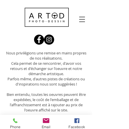
Nous privilégions une remise en mains propres
de nos réalisations.
Cela permet de se rencontrer, d'avoir vos
retours et d'échanger sur l'oeuvre et notre
démarche artistique.
Parfois même, d'autres pistes de créations ou
d'inspirations nous sont suggérées !
Bien entendu, toutes les oeuvres peuvent être
expédiées, le coût de l'emballage et de
l'affranchissement est à rajouter au prix de
l'oeuvre affiché sur le site.
Contactez nous directement
© ARTOD 2019
Phone
Email
Facebook
contact@artod.fr
-
06 88 36 06 87