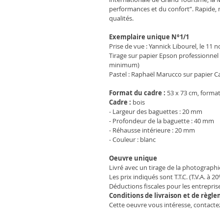
performances et du confort”. Rapide, n
qualités.
Exemplaire unique N°1/1
Prise de vue : Yannick Libourel, le 11
Tirage sur papier Epson professionnel
minimum)
Pastel : Raphaël Marucco sur papier 
Format du cadre :
 53 x 73 cm, forma
Cadre :
 bois
- Largeur des baguettes : 20 mm
- Profondeur de la baguette : 40 mm
- Réhausse intérieure : 20 mm
- Couleur : blanc
Oeuvre unique
Livré avec un tirage de la photographi
Les prix indiqués sont T.T.C. (T.V.A. à 2
Déductions fiscales pour les entreprise
Conditions de livraison et de règl
Cette oeuvre vous intéresse, contacte