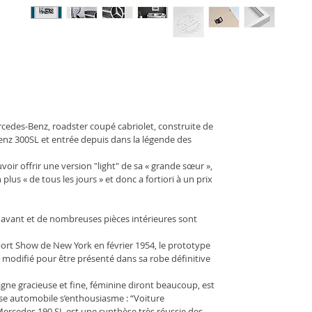
cedes-Benz
, 
roadster
coupé
cabriolet
, construite de 
enz 300SL
 et entrée depuis dans la légende des 
r offrir une version "light" de sa « grande sœur », 
plus « de tous les jours » et donc a fortiori à un prix 
s avant et de nombreuses pièces intérieures sont 
port Show de New York en février 1954, le prototype 
 modifié pour être présenté dans sa robe définitive 
igne gracieuse et fine, féminine diront beaucoup, est 
esse automobile s’enthousiasme : “Voiture 
Mercedes 190 SL est une synthèse très réussie des 