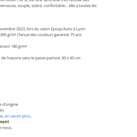
erveuse, souple, sobre, confortable… elle a toutes les 
 novembre 2023, lors du salon Epoqu'Auto à Lyon
 300 g/m² (Tenue des couleurs garantie 75 ans 
Canson 180 g/m²
t de l'oeuvre sans le passe partout 30 x 45 cm
e d'origine
0%)
s, 
en savoir plus...
ement
z nous.