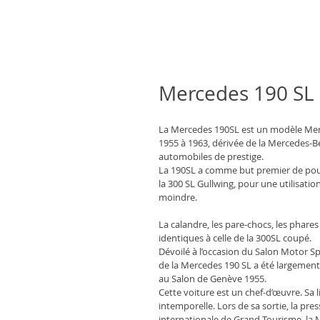
Mercedes 190 SL
La Mercedes 190SL est un modèle 
Mer
1955
 à 
1963
, dérivée de la 
Mercedes-B
automobiles 
de prestige.
La 190SL a comme but premier de pouvoi
la 300 SL Gullwing, pour une utilisation 
moindre.
La calandre, les pare-chocs, les phare
identiques à celle de la 300SL coupé. 
Dévoilé à l’occasion du Salon Motor S
de la Mercedes 190 SL a été largement
au Salon de Genève 1955.
Cette voiture est un chef-d’œuvre. Sa l
intemporelle. Lors de sa sortie, la pr
internationale de Grand Tourisme, la 