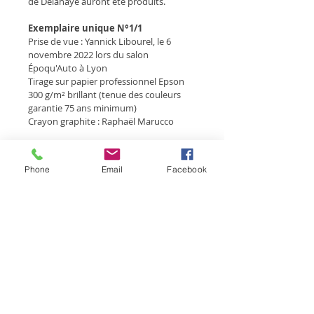
de Delahaye auront été produits.
Exemplaire unique N°1/1
Prise de vue : Yannick Libourel, le 6 
novembre 2022 lors du salon 
Époqu'Auto à Lyon
Tirage sur papier professionnel Epson 
300 g/m² brillant (tenue des couleurs 
garantie 75 ans minimum)
Crayon graphite : Raphaël Marucco
Format du cadre :
 53 x 73 cm, format 
de l'oeuvre sans le passe partout 30 x 
Phone
Email
Facebook
45 cm
Cadre :
 bois
- Largeur des baguettes : 20 mm
- Profondeur de la baguette : 40 mm
- Réhausse intérieure : 20 mm
- Couleur : blanc
Oeuvre unique
Les prix indiqués sont T.T.C. (T.V.A. à 20%)
Déductions fiscales pour les 
entreprises, 
en savoir plus...