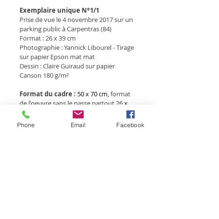
Exemplaire unique N°1/1
Prise de vue le 4 novembre 2017
 sur un 
parking public à Carpentras (84)
Format 
: 26 x 39 cm
Photographie : Yannick Libourel - Tirage 
sur papier Epson mat mat 
Dessin : Claire Guiraud sur papier 
Canson 180 g/m²
Format du cadre :
50 x 70 cm
, format 
de l'oeuvre sans le passe partout 26
 x 
39 cm
Cadre :
 bois
Phone
Email
Facebook
 - Largeur des baguettes : 20 mm 
 - Profondeur de la baguette : 40 mm
 - Réhausse intérieure : 20 mm 
 - Couleur : blanc
Oeuvre unique
 livrée avec un tirage 15 
x 23 de la photo d'origine
Les prix indiqués sont T.T.C. (T.V.A. à 20%)
Déductions fiscales pour les 