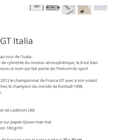
 GT Italia
u tour de l'Italia.
,5 l de cylindrée du moteur atmosphérique, le 8 est bien 
ous ce nom qui fait partie de l'histoire du sport 
 2013 le championnat de France GT avec à son volant 
rthez le champion du monde de football 1998, 
. 
cuit de Ledenon (30)
age sur papier Epson mat mat 
nson 180 g/m²
 de l'oeuvre sans le passe partout 
20 x 30 cm