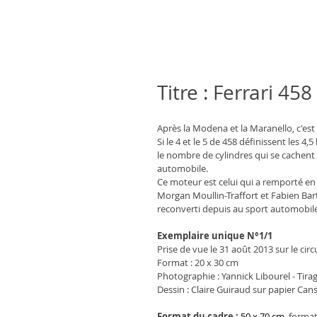
Titre : Ferrari 458
Après la Modena et la Maranello, c'est a
Si le 4 et le 5 de 458 définissent les 4
le nombre de cylindres qui se cachent s
automobile.
Ce moteur est celui qui a remporté en
Morgan Moullin-Traffort et Fabien Ba
reconverti depuis au sport automobile
Exemplaire unique N°1/1
Prise de vue le 31 août 2013 
sur le cir
Format 
: 20 x 30 cm
Photographie : Yannick Libourel - Tir
Dessin : Claire Guiraud sur papier Ca
Format du cadre :
50 x 70 cm
, format