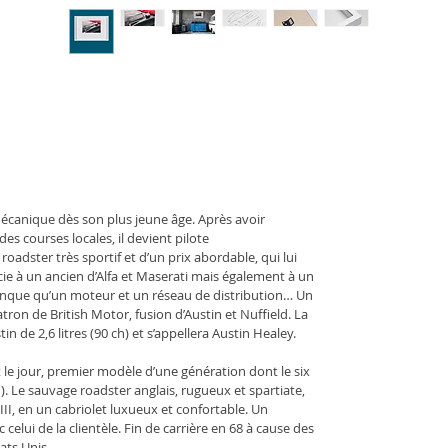
canique dès son plus jeune âge. Après avoir 
es courses locales, il devient pilote
adster très sportif et d’un prix abordable, qui lui 
socie à un ancien d’Alfa et Maserati mais également à un 
 manque qu’un moteur et un réseau de distribution… Un 
ron de British Motor, fusion d’Austin et Nuffield. La 
in de 2,6 litres (90 ch) et s’appellera Austin Healey.
it le jour, premier modèle d’une génération dont le six 
ch). Le sauvage roadster anglais, rugueux et spartiate, 
II, en un cabriolet luxueux et confortable. Un 
lui de la clientèle. Fin de carrière en 68 à cause des 
ats Unis.