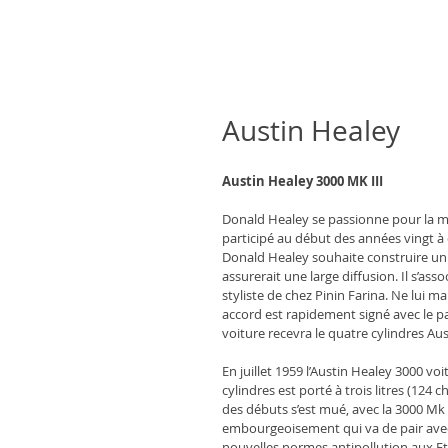
Austin Healey
Austin Healey 3000 MK III
Donald Healey se passionne pour la mé
participé au début des années vingt à d
Donald Healey souhaite construire un ro
assurerait une large diffusion. Il s’as
styliste de chez Pinin Farina. Ne lui
accord est rapidement signé avec le pat
voiture recevra le quatre cylindres Aust
En juillet 1959 l’Austin Healey 3000 vo
cylindres est porté à trois litres (124 
des débuts s’est mué, avec la 3000 Mk I
embourgeoisement qui va de pair avec ce
nouvelles normes antipollution aux Et